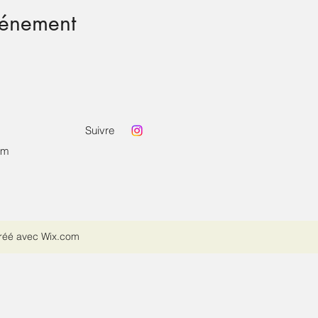
vénement
Suivre
om
Créé avec Wix.com