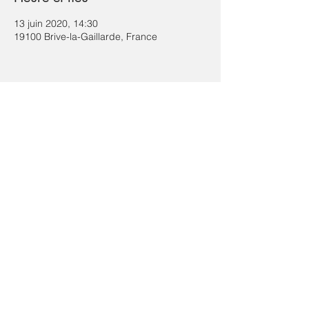
13 juin 2020, 14:30
19100 Brive-la-Gaillarde, France
Partager cet événement
contact.lesbolsdelafontaine@gmail.com
- Mentions Légales
- Politique de confidentialité
© 2022 par Les Bols de la Fontaine. Créé avec