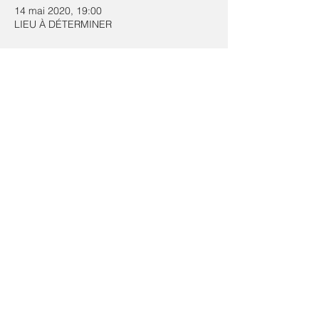
14 mai 2020, 19:00
LIEU À DÉTERMINER
Partager cet événement
contact.lesbolsdelafontaine@gmail.com
- Mentions Légales
- Politique de confidentialité
© 2022 par Les Bols de la Fontaine. Créé avec
Wix.com